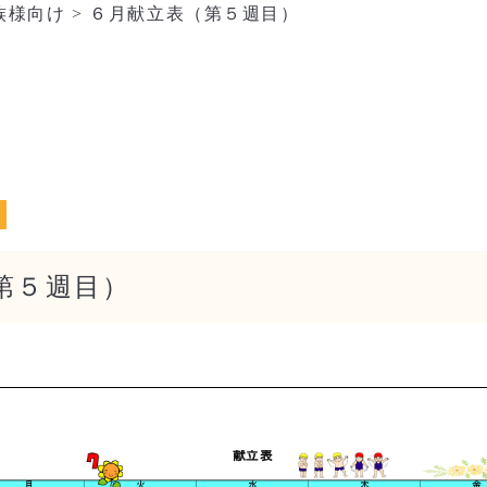
族様向け
>
６月献立表（第５週目）
第５週目）