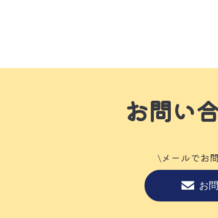
お問い
\メールでお
お