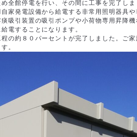
ため全館停電を行い、その間に工事を完了しま
用自家発電設備から給電する非常用照明器具や
喀痰吸引装置の吸引ポンプや小荷物専用昇降機
に給電することになります。
工程の約８０パーセントが完了しました。ご家
ます。